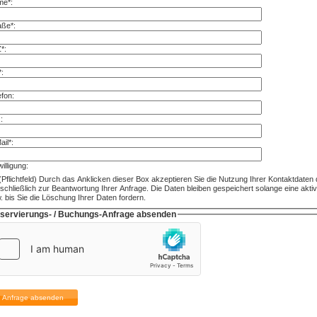
e*:
aße*:
*:
*:
efon:
:
ail*:
illigung:
(Pflichtfeld) Durch das Anklicken dieser Box akzeptieren Sie die Nutzung Ihrer Kontaktdate
schließlich zur Beantwortung Ihrer Anfrage. Die Daten bleiben gespeichert solange eine akti
. bis Sie die Löschung Ihrer Daten fordern.
servierungs- / Buchungs-Anfrage absenden