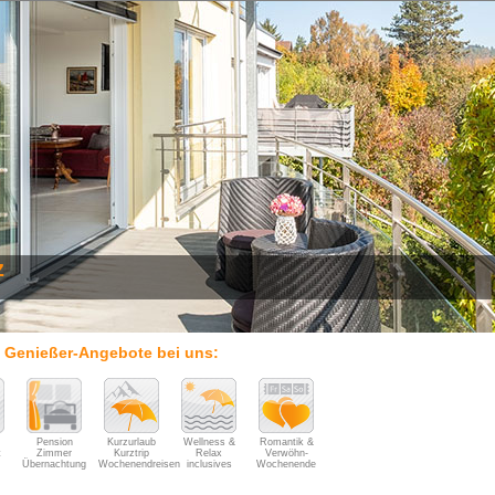
z
e Genießer-Angebote bei uns:
Pension
Kurzurlaub
Wellness &
Romantik &
t
Zimmer
Kurztrip
Relax
Verwöhn-
Übernachtung
Wochenendreisen
inclusives
Wochenende