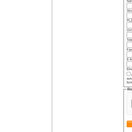
Nam
Str
PLZ
Ort
Tel
Fax
E-M
Einw
aus
bzw
Re