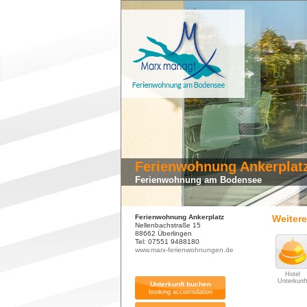
Ferienwohnung Ankerplat
Ferienwohnung am Bodensee
Ferienwohnung Ankerplatz
Weiter
Nellenbachstraße 15
88662 Überlingen
Tel: 07551 9488180
www.marx-ferienwohnungen.de
Hotel
Unterkunf
Unterkunft buchen
booking accomodation