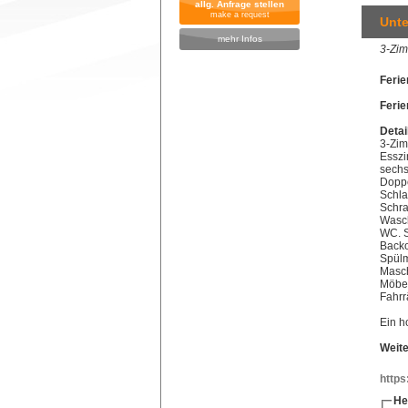
allg. Anfrage stellen
make a request
Unte
mehr Infos
3-Zim
Feri
Ferie
Detai
3-Zim
Esszi
sechs
Doppe
Schla
Schr
Wasch
WC. S
Backo
Spülm
Masch
Möbel
Fahrr
Ein h
Weite
https
He