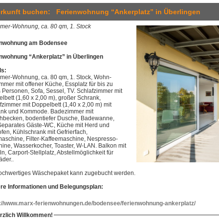
rkunft buchen: Ferienwohnung “Ankerplatz” in Überlingen
mer-Wohnung, ca. 80 qm, 1. Stock
enwohnung am Bodensee
nwohnung “Ankerplatz” in Überlingen
ls:
mer-Wohnung, ca. 80 qm, 1. Stock, Wohn-
mmer mit offener Küche, Essplatz für bis zu
 Personen, Sofa, Sessel, TV. Schlafzimmer mit
lbett (1,60 x 2,00 m), großer Schrank,
fzimmer mit Doppelbett (1,40 x 2,00 m) mit
ank und Kommode. Badezimmer mit
becken, bodentiefer Dusche, Badewanne,
eparates Gäste-WC, Küche mit Herd und
fen, Kühlschrank mit Gefrierfach,
aschine, Filter-Kaffeemaschine, Nespresso-
ine, Wasserkocher, Toaster, W-LAN. Balkon mit
n, Carport-Stellplatz, Abstellmöglichkeit für
äder..
ochwertiges Wäschepaket kann zugebucht werden.
re Informationen und Belegungsplan:
://www.marx-ferienwohnungen.de/bodensee/ferienwohnung-ankerplatz/
rzlich Willkommen!