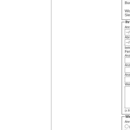
Buc
Wic
Sie
Ih
Anr
Abr
betr
Fer
Anz
Anz
Anz
Wei
(z.B
Wi
Anr